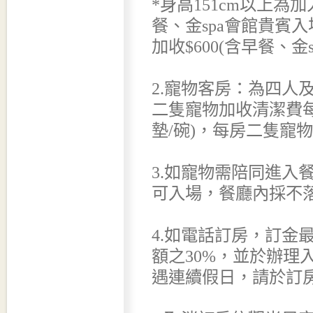
*身高151cm以上為加
餐、金spa會館貴賓入場
加收$600(含早餐、金
2.寵物客房：為四人
二隻寵物加收清潔費每
墊/碗)，每房二隻寵
3.如寵物需陪同進入
可入場，餐廳內採不
4.如電話訂房，訂金
額之30%，並於辦理
遇連續假日，請於訂房