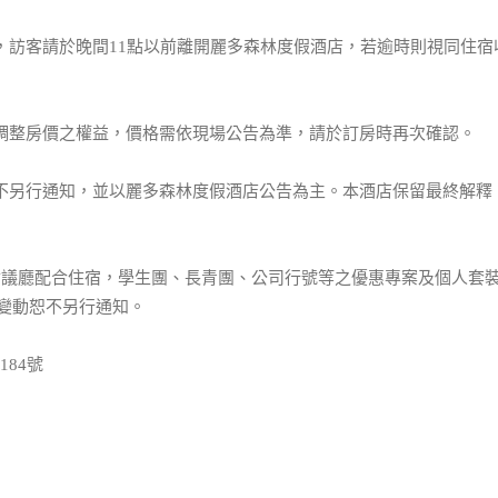
質，訪客請於晚間11點以前離開麗多森林度假酒店，若逾時則視同住宿
有調整房價之權益，價格需依現場公告為準，請於訂房時再次確認。
恕不另行通知，並以麗多森林度假酒店公告為主。本酒店保留最終解釋
型會議廳配合住宿，學生團、長青團、公司行號等之優惠專案及個人套
變動恕不另行通知。
84號