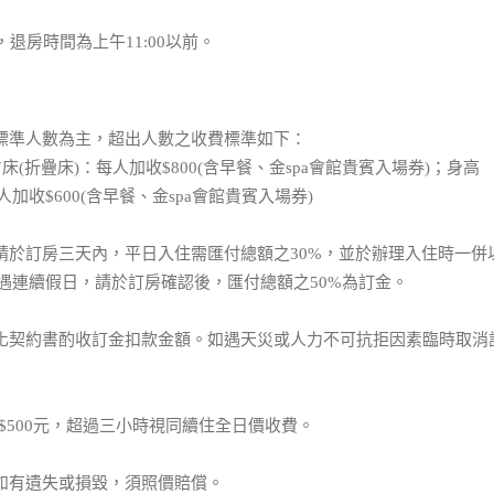
，退房時間為上午11:00以前。
之標準人數為主，超出人數之收費標準如下：
占床(折疊床)：每人加收$800(含早餐、金spa會館貴賓入場券)；身高
每人加收$600(含早餐、金spa會館貴賓入場券)
晚請於訂房三天內，平日入住需匯付總額之30%，並於辦理入住時一併
遇連續假日，請於訂房確認後，匯付總額之50%為訂金。
型化契約書酌收訂金扣款金額。如遇天災或人力不可抗拒因素臨時取消
T$500元，超過三小時視同續住全日價收費。
品如有遺失或損毀，須照價賠償。