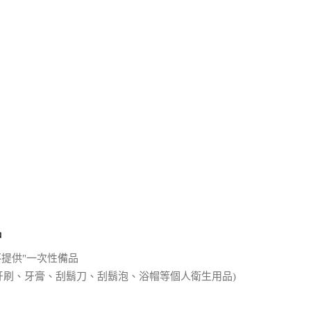
品
不提供"一次性備品
、牙刷、牙膏、刮鬍刀、刮鬍泡、浴帽等個人衛生用品)