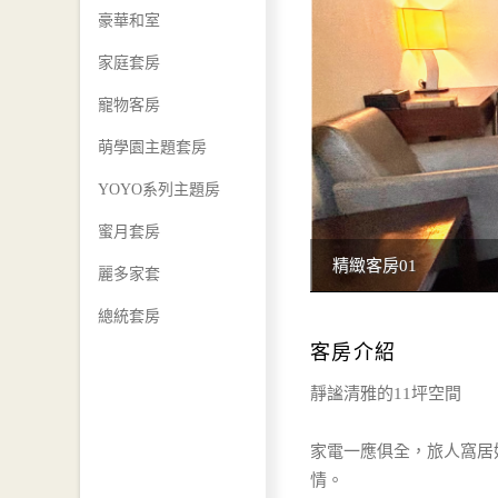
豪華和室
家庭套房
寵物客房
萌學園主題套房
YOYO系列主題房
蜜月套房
精緻客房01
麗多家套
總統套房
客房介紹
靜謐清雅的11坪空間
家電一應俱全，旅人窩居
情。