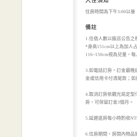
入住須知
住房時間為下午3:00以後
備註
1.住宿人數以飯店公告
*身高151cm以上為加人
116~150cm視為兒童，
3.如電話訂房，訂金最
金或信用卡付清尾款；如
4.取消訂房依觀光局定
房，可保留訂金3個月。
5.延遲退房每小時酌收N
6.住房期間，房間內物