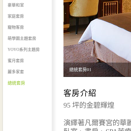
豪華和室
家庭套房
寵物客房
萌學園主題套房
YOYO系列主題房
蜜月套房
總統套房01
麗多家套
總統套房
客房介紹
95 坪的金碧輝煌
演繹著凡爾賽宮的華