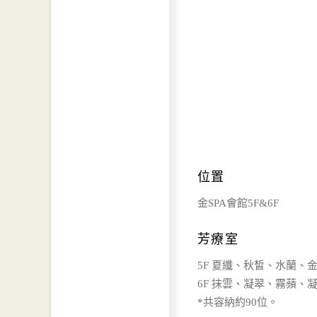
位置
金SPA會館5F&6F
芳療室
5F 夏纖、秋皙、水蘭、
6F 抹雲、凝翠、霧蘋、
*共容納約90位。