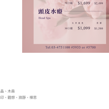
金晶、木森
凝印、觀想、滌靜、禪思