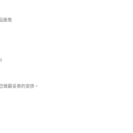
品販售
0
您做最妥善的安排。