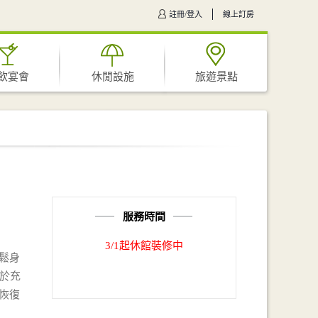
註冊/登入
線上訂房
飲宴會
休閒設施
旅遊景點
服務時間
3/1起休館裝修中
鬆身
，於充
恢復