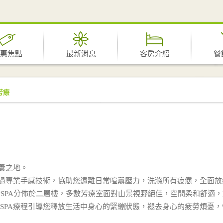
惠焦點
最新消息
客房介紹
餐
/芳療
養之地。
過專業手感技術，協助您遠離日常喧囂壓力，洗滌所有疲憊，全面放
金SPA分佈於二層樓，多數芳療室面對山景視野絕佳，空間柔和舒適
 SPA療程引導您釋放生活中身心的緊繃狀態，褪去身心的疲勞煩憂，