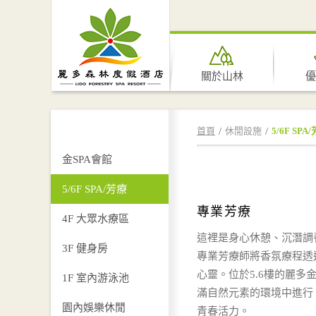
關於山林
優
首頁
休閒設施
5/6F SPA
金SPA會館
5/6F SPA/芳療
專業芳療
4F 大眾水療區
這裡是身心休憩、沉潛調
3F 健身房
專業芳療師將香氛療程透
心靈。位於5.6樓的麗多
1F 室內游泳池
滿自然元素的環境中進行
園內娛樂休閒
青春活力。