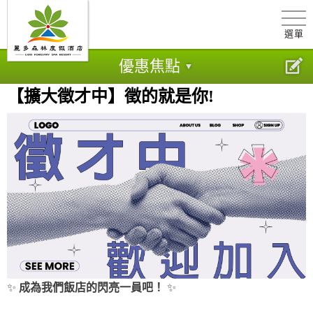
選單
優惠焦點
【擴大徵才中】徵的就是你!
✨
成為我們飯店的閃亮一員吧！
✨