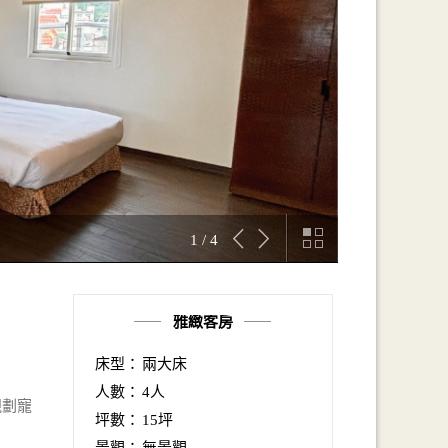
1 / 4
雅緻客房
床型：
兩大床
人數：
4人
規劃寵
坪數：
15坪
景觀：
無景觀