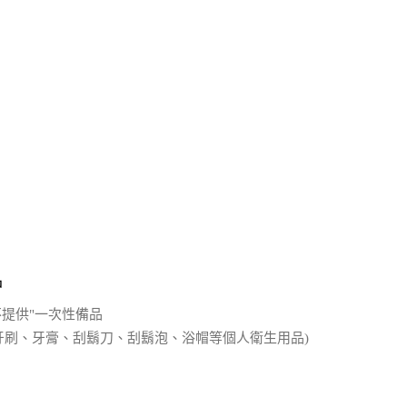
品
不提供"一次性備品
、牙刷、牙膏、刮鬍刀、刮鬍泡、浴帽等個人衛生用品)