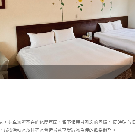
氣，共享無所不在的休閒氛圍，留下假期最難忘的回憶。 同時貼心
，寵物活動區及住宿區營造適意享受寵物為伴的歡樂假期。