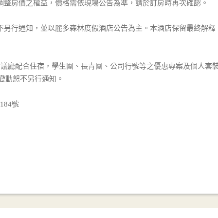
有調整房價之權益，價格需依現場公告為準，請於訂房時再次確認。
恕不另行通知，並以麗多森林度假酒店公告為主。本酒店保留最終解釋
型會議廳配合住宿，學生團、長青團、公司行號等之優惠專案及個人套
變動恕不另行通知。
84號