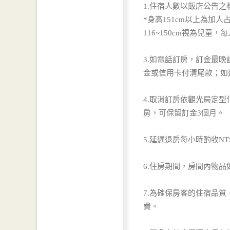
1.住宿人數以飯店公告
*身高151cm以上為加人
116~150cm視為兒童，
3.如電話訂房，訂金最
金或信用卡付清尾款；如
4.取消訂房依觀光局定
房，可保留訂金3個月。
5.延遲退房每小時酌收N
6.住房期間，房間內物
7.為確保房客的住宿品
費。