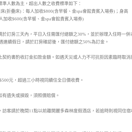
之標準人數為主，超出人數之收費標準如下：
占床(折疊床)：每人加收$800(含早餐、金spa會館貴賓入場券)；身高
每人加收$600(含早餐、金spa會館貴賓入場券)
晚請於訂房三天內，平日入住需匯付總額之30%，並於辦理入住時一併
遇連續假日，請於訂房確認後，匯付總額之50%為訂金。
型化契約書酌收訂金扣款金額。如遇天災或人力不可抗拒因素臨時取消
T$500元，超過三小時視同續住全日價收費。
品如有遺失或損毀，須照價賠償。
質，訪客請於晚間11點以前離開麗多森林度假酒店，若逾時則視同住宿