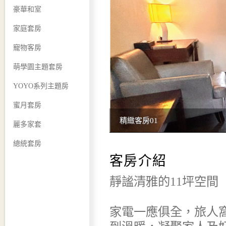
豪華和室
家庭套房
寵物客房
萌學園主題套房
YOYO系列主題房
蜜月套房
精緻客房01
麗多家套
總統套房
客房介紹
靜謐清雅的11坪空間
家電一應俱全，旅人