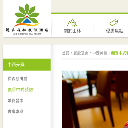
關於山林
優惠焦點
首頁
餐飲宴會
中西美饌
飄香中式
中西美饌
猫森咖啡廳
飄香中式餐廳
婚宴囍事
會議專案