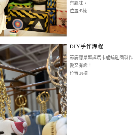
有趣味。
位置:F棟
DIY手作課程
節慶應景聖誕馬卡龍鑰匙圈製作
愛又有趣！
位置:N棟