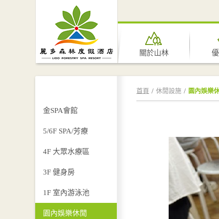
關於山林
優
首頁
休閒設施
園內娛樂
金SPA會館
5/6F SPA/芳療
4F 大眾水療區
3F 健身房
1F 室內游泳池
園內娛樂休閒