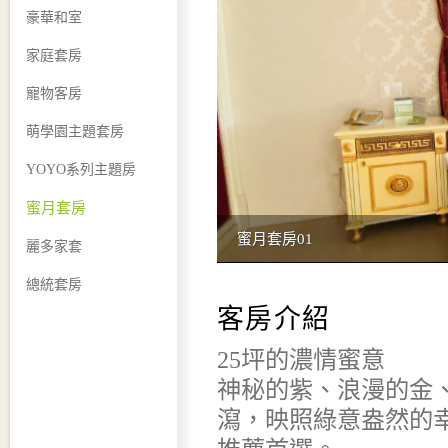
豪華和室
家庭套房
寵物客房
萌學園主題套房
YOYO系列主題房
蜜月套房
蜜月套房01
麗多家套
總統套房
客房介紹
25坪的濃情蜜意
神秘的紫、浪漫的金
瀉，映照綠意盎然的