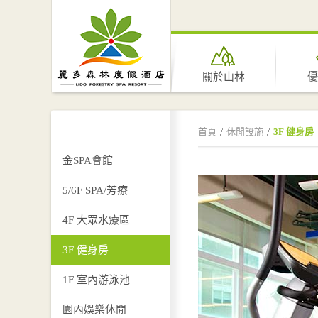
關於山林
優
首頁
休閒設施
3F 健身房
金SPA會館
5/6F SPA/芳療
4F 大眾水療區
3F 健身房
1F 室內游泳池
園內娛樂休閒