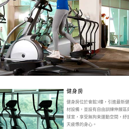
健身房
健身房位於會館3樓，引進最新
材設備，並設有自由訓練伸展區
球室，享受無拘束運動空間，紓
天疲憊的身心。