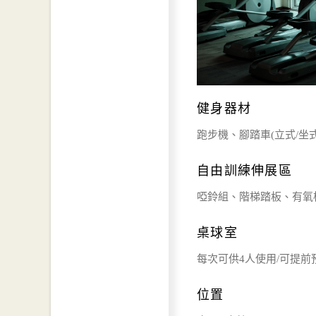
健身器材
跑步機、腳踏車(立式/坐
自由訓練伸展區
啞鈴組、階梯踏板、有氧
桌球室
每次可供4人使用/可提前
位置