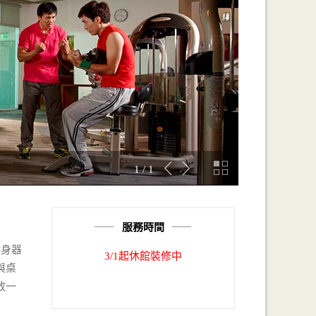
1 / 1
服務時間
健身器
3/1起休館裝修中
與桌
放一