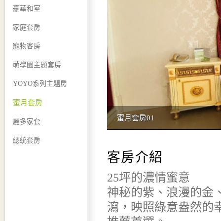
豪華和室
家庭套房
寵物客房
萌學園主題套房
YOYO系列主題房
蜜月套房
蜜月套房01
麗多家套
總統套房
客房介紹
25坪的濃情蜜意
神秘的紫、浪漫的金
瀉，映照綠意盎然的