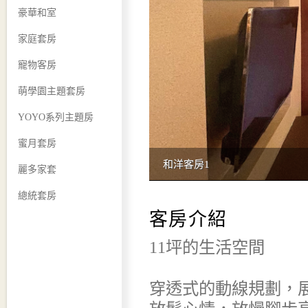
豪華和室
家庭套房
寵物客房
萌學園主題套房
YOYO系列主題房
蜜月套房
和洋客房1
麗多家套
總統套房
客房介紹
11坪的生活空間
穿透式的動線規劃，