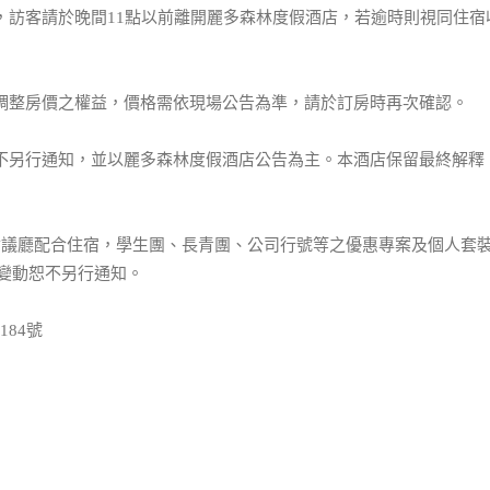
質，訪客請於晚間11點以前離開麗多森林度假酒店，若逾時則視同住宿
有調整房價之權益，價格需依現場公告為準，請於訂房時再次確認。
恕不另行通知，並以麗多森林度假酒店公告為主。本酒店保留最終解釋
型會議廳配合住宿，學生團、長青團、公司行號等之優惠專案及個人套
變動恕不另行通知。
84號