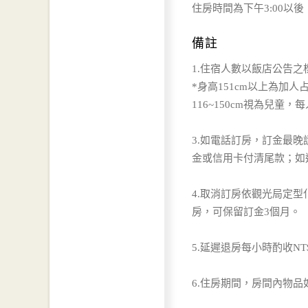
住房時間為下午3:00以後
備註
1.住宿人數以飯店公告
*身高151cm以上為加人
116~150cm視為兒童，
3.如電話訂房，訂金最
金或信用卡付清尾款；如
4.取消訂房依觀光局定
房，可保留訂金3個月。
5.延遲退房每小時酌收N
6.住房期間，房間內物