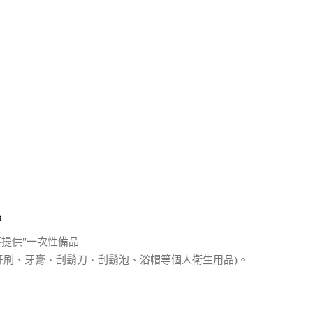
品
不提供"一次性備品
、牙刷、牙膏、刮鬍刀、刮鬍泡、浴帽等個人衛生用品)。