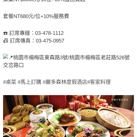
套餐NT680元/位+10%服務費
☎️ 訂席專線：03-478-1112
📠 訂席傳真：03-475-0957
桃園市楊梅區東森路3號/桃園市楊梅區老莊路526號
交岔路口
#桌菜
#馬上訂購
#麗多森林度假酒店
#客家料理