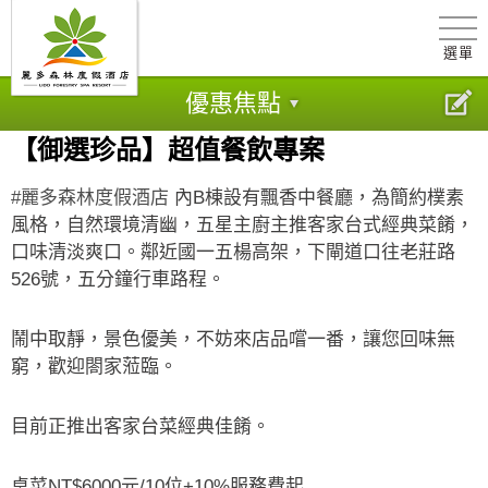
選單
優惠焦點
【御選珍品】超值餐飲專案
#麗多森林度假酒店
內B棟設有飄香中餐廳，為簡約樸素
風格，自然環境清幽，五星主廚主推客家台式經典菜餚，
口味清淡爽口。鄰近國一五楊高架，下閘道口往老莊路
526號，五分鐘行車路程。
鬧中取靜，景色優美，不妨來店品嚐一番，讓您回味無
窮，歡迎閤家蒞臨。
目前正推出客家台菜經典佳餚。
桌菜NT$6000元/10位+10%服務費起